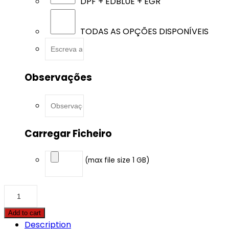
DPF + EDBLUE + EGR
TODAS AS OPÇÕES DISPONÍVEIS
Observações
Carregar Ficheiro
(max file size 1 GB)
Citroën
-
C3
Add to cart
Picasso
Description
-