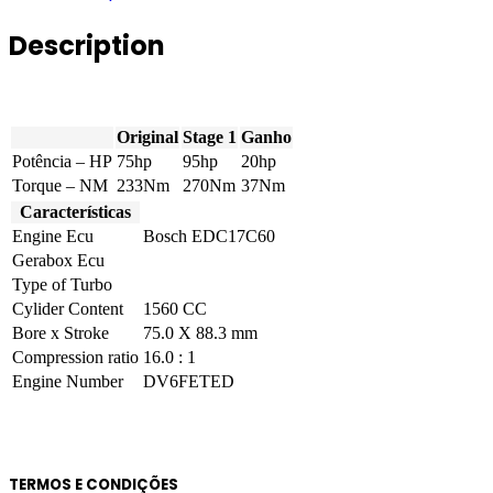
1.6
BlueHDI
Description
8V
75hp
quantity
Original
Stage 1
Ganho
Potência – HP
75hp
95hp
20hp
Torque – NM
233Nm
270Nm
37Nm
Características
Engine Ecu
Bosch EDC17C60
Gerabox Ecu
Type of Turbo
Cylider Content
1560 CC
Bore x Stroke
75.0 X 88.3 mm
Compression ratio
16.0 : 1
Engine Number
DV6FETED
TERMOS E CONDIÇÕES