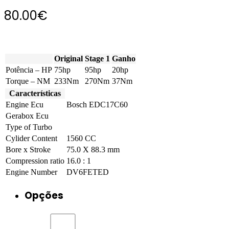
80.00
€
Original
Stage 1
Ganho
Potência – HP
75hp
95hp
20hp
Torque – NM
233Nm
270Nm
37Nm
Características
Engine Ecu
Bosch EDC17C60
Gerabox Ecu
Type of Turbo
Cylider Content
1560 CC
Bore x Stroke
75.0 X 88.3 mm
Compression ratio
16.0 : 1
Engine Number
DV6FETED
Opções