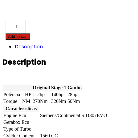
Citroën
-
C4
Add to cart
Picasso
/
Description
C4
SpaceTourer
Description
-
1.6
e-
HDI
8V
Original
Stage 1
Ganho
112hp
quantity
Potência – HP
112hp
140hp
28hp
Torque – NM
270Nm
320Nm
50Nm
Características
Engine Ecu
Siemens/Continental SID807EVO
Gerabox Ecu
Type of Turbo
Cylider Content
1560 CC