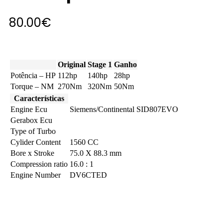
80.00
€
Original
Stage 1
Ganho
Potência – HP
112hp
140hp
28hp
Torque – NM
270Nm
320Nm
50Nm
Características
Engine Ecu
Siemens/Continental SID807EVO
Gerabox Ecu
Type of Turbo
Cylider Content
1560 CC
Bore x Stroke
75.0 X 88.3 mm
Compression ratio
16.0 : 1
Engine Number
DV6CTED