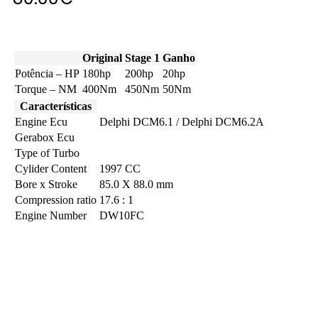
Original
Stage 1
Ganho
Potência – HP
180hp
200hp
20hp
Torque – NM
400Nm
450Nm
50Nm
Características
Engine Ecu
Delphi DCM6.1 / Delphi DCM6.2A
Gerabox Ecu
Type of Turbo
Cylider Content
1997 CC
Bore x Stroke
85.0 X 88.0 mm
Compression ratio
17.6 : 1
Engine Number
DW10FC