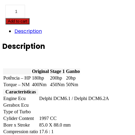
Citroën
-
C5
Add to cart
-
2.0
Description
BlueHDI
180hp
Description
quantity
Original
Stage 1
Ganho
Potência – HP
180hp
200hp
20hp
Torque – NM
400Nm
450Nm
50Nm
Características
Engine Ecu
Delphi DCM6.1 / Delphi DCM6.2A
Gerabox Ecu
Type of Turbo
Cylider Content
1997 CC
Bore x Stroke
85.0 X 88.0 mm
Compression ratio
17.6 : 1