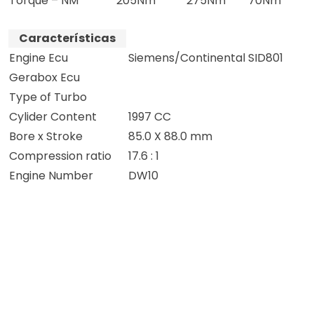
Torque – NM
205Nm
275Nm
70Nm
Características
Engine Ecu
Siemens/Continental SID801
Gerabox Ecu
Type of Turbo
Cylider Content
1997 CC
Bore x Stroke
85.0 X 88.0 mm
Compression ratio
17.6 : 1
Engine Number
DW10