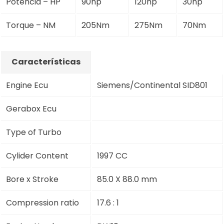
Potência – HP
90hp
120hp
30hp
Torque – NM
205Nm
275Nm
70Nm
Características
Engine Ecu
Siemens/Continental SID801
Gerabox Ecu
Type of Turbo
Cylider Content
1997 CC
Bore x Stroke
85.0 X 88.0 mm
Compression ratio
17.6 : 1