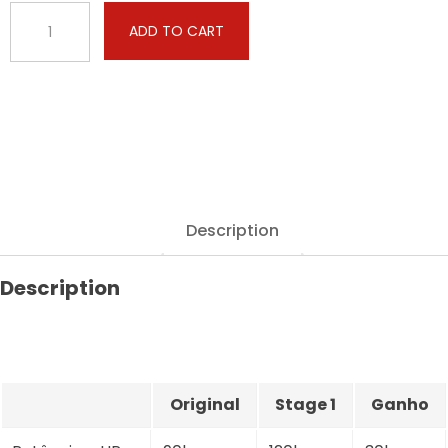
Citroën
ADD TO CART
-
C5
-
2.0
HDI
90hp
quantity
Description
Description
Original
Stage 1
Ganho