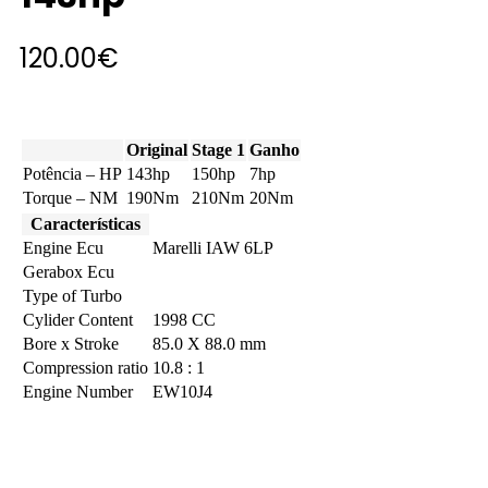
120.00
€
Original
Stage 1
Ganho
Potência – HP
143hp
150hp
7hp
Torque – NM
190Nm
210Nm
20Nm
Características
Engine Ecu
Marelli IAW 6LP
Gerabox Ecu
Type of Turbo
Cylider Content
1998 CC
Bore x Stroke
85.0 X 88.0 mm
Compression ratio
10.8 : 1
Engine Number
EW10J4