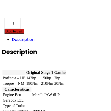
Citroën
-
C8
Add to cart
-
2.0i
Description
16v
143hp
Description
quantity
Original
Stage 1
Ganho
Potência – HP
143hp
150hp
7hp
Torque – NM
190Nm
210Nm
20Nm
Características
Engine Ecu
Marelli IAW 6LP
Gerabox Ecu
Type of Turbo