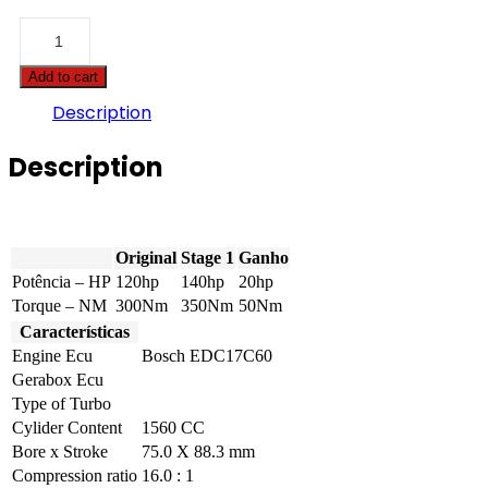
Citroën
-
DS4
Add to cart
-
1.6
Description
BlueHDI
8V
Description
120hp
quantity
Original
Stage 1
Ganho
Potência – HP
120hp
140hp
20hp
Torque – NM
300Nm
350Nm
50Nm
Características
Engine Ecu
Bosch EDC17C60
Gerabox Ecu
Type of Turbo
Cylider Content
1560 CC
Bore x Stroke
75.0 X 88.3 mm
Compression ratio
16.0 : 1