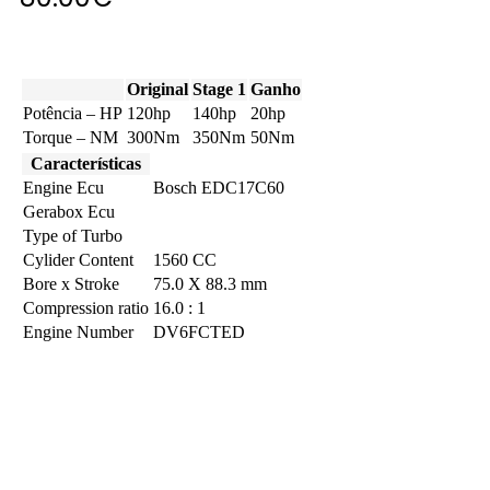
Original
Stage 1
Ganho
Potência – HP
120hp
140hp
20hp
Torque – NM
300Nm
350Nm
50Nm
Características
Engine Ecu
Bosch EDC17C60
Gerabox Ecu
Type of Turbo
Cylider Content
1560 CC
Bore x Stroke
75.0 X 88.3 mm
Compression ratio
16.0 : 1
Engine Number
DV6FCTED