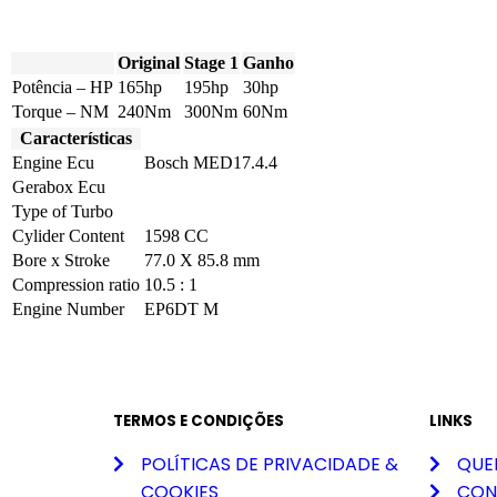
Original
Stage 1
Ganho
Potência – HP
165hp
195hp
30hp
Torque – NM
240Nm
300Nm
60Nm
Características
Engine Ecu
Bosch MED17.4.4
Gerabox Ecu
Type of Turbo
Cylider Content
1598 CC
Bore x Stroke
77.0 X 85.8 mm
Compression ratio
10.5 : 1
Engine Number
EP6DT M
TERMOS E CONDIÇÕES
LINKS
POLÍTICAS DE PRIVACIDADE &
QUE
COOKIES
CON