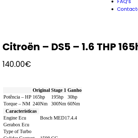
FAQ’s
Contact
Citroën – DS5 – 1.6 THP 16
140.00
€
Original
Stage 1
Ganho
Potência – HP
165hp
195hp
30hp
Torque – NM
240Nm
300Nm
60Nm
Características
Engine Ecu
Bosch MED17.4.4
Gerabox Ecu
Type of Turbo