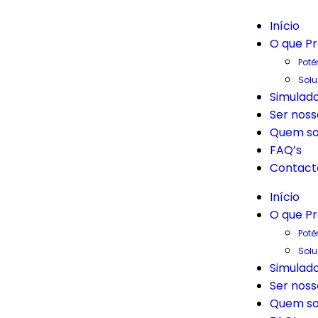
Início
O que P
Potê
Sol
Simulado
Ser noss
Quem s
FAQ’s
Contact
Início
O que P
Potê
Sol
Simulado
Ser noss
Quem s