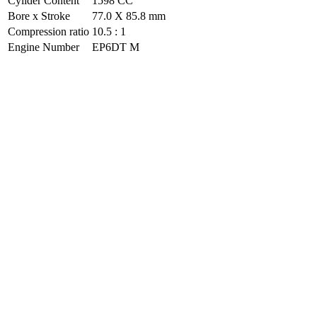
Cylider Content
1598 CC
Bore x Stroke
77.0 X 85.8 mm
Compression ratio
10.5 : 1
Engine Number
EP6DT M