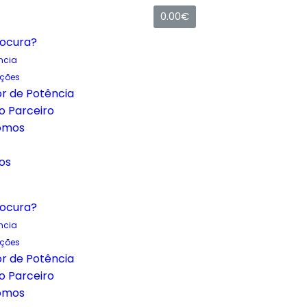
0.00
€
rocura?
ncia
uções
r de Potência
o Parceiro
omos
os
rocura?
ncia
uções
r de Potência
o Parceiro
omos