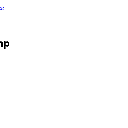
os
5hp