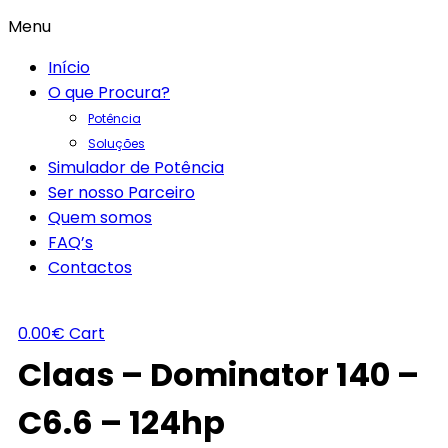
Menu
Início
O que Procura?
Potência
Soluções
Simulador de Potência
Ser nosso Parceiro
Quem somos
FAQ’s
Contactos
0.00
€
Cart
Claas – Dominator 140 –
C6.6 – 124hp