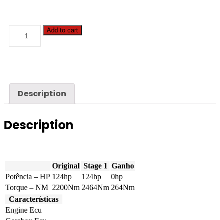
Claas
Add to cart
-
Dominator
140
-
C6.6
-
124hp
Description
quantity
Description
Original
Stage 1
Ganho
Potência – HP
124hp
124hp
0hp
Torque – NM
2200Nm
2464Nm
264Nm
Características
Engine Ecu