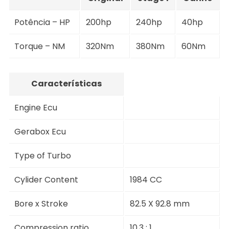
Potência – HP
200hp
240hp
40hp
Torque – NM
320Nm
380Nm
60Nm
Características
Engine Ecu
Gerabox Ecu
Type of Turbo
Cylider Content
1984 CC
Bore x Stroke
82.5 X 92.8 mm
Compression ratio
10.3 : 1