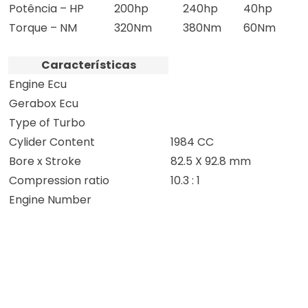
Potência – HP
200hp
240hp
40hp
Torque – NM
320Nm
380Nm
60Nm
Características
Engine Ecu
Gerabox Ecu
Type of Turbo
Cylider Content
1984 CC
Bore x Stroke
82.5 X 92.8 mm
Compression ratio
10.3 : 1
Engine Number