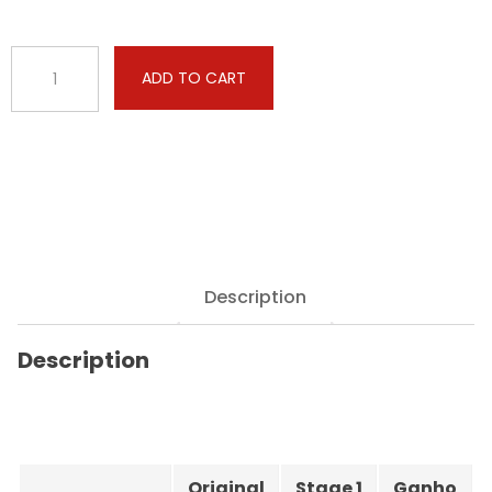
Cupra
ADD TO CART
-
Ibiza
-
2.0
TSI
200hp
quantity
Description
Description
Original
Stage 1
Ganho