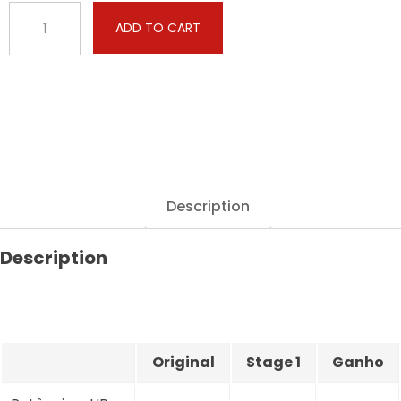
Dacia
ADD TO CART
-
Jogger
-
1.0
TCe
100hp
quantity
Description
Description
Original
Stage 1
Ganho