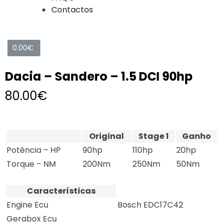
Contactos
0.00
€
Dacia – Sandero – 1.5 DCI 90hp
80.00
€
Original
Stage 1
Ganho
Potência – HP
90hp
110hp
20hp
Torque – NM
200Nm
250Nm
50Nm
Características
Engine Ecu
Bosch EDC17C42
Gerabox Ecu