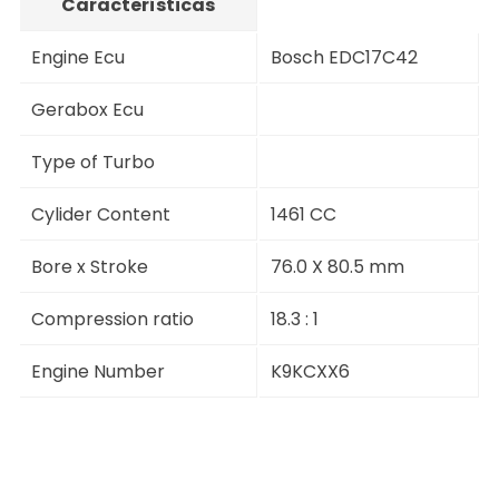
Características
Engine Ecu
Bosch EDC17C42
Gerabox Ecu
Type of Turbo
Cylider Content
1461 CC
Bore x Stroke
76.0 X 80.5 mm
Compression ratio
18.3 : 1
Engine Number
K9KCXX6