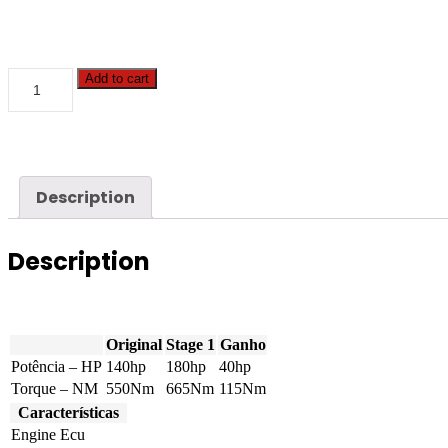
DAF
Add to cart
-
LF
-
45
140hp
quantity
Description
Description
Original
Stage 1
Ganho
Potência – HP
140hp
180hp
40hp
Torque – NM
550Nm
665Nm
115Nm
Características
Engine Ecu