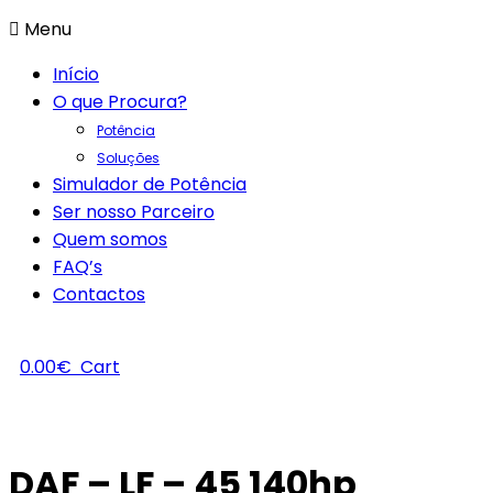
Menu
Início
O que Procura?
Potência
Soluções
Simulador de Potência
Ser nosso Parceiro
Quem somos
FAQ’s
Contactos
0.00
€
Cart
DAF – LF – 45 140hp