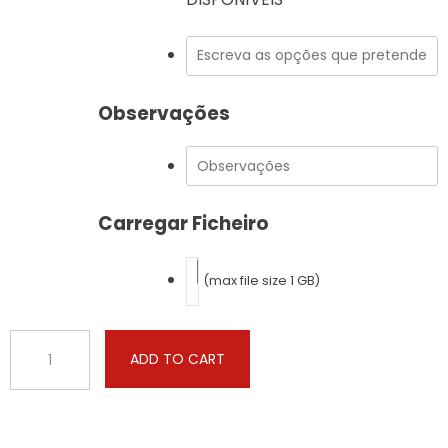
Observações
Carregar Ficheiro
(max file size 1 GB)
DS
ADD TO CART
-
3
Crossback
-