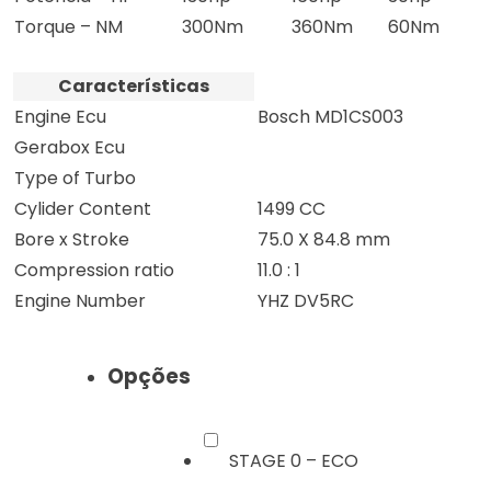
Torque – NM
300Nm
360Nm
60Nm
Características
Engine Ecu
Bosch MD1CS003
Gerabox Ecu
Type of Turbo
Cylider Content
1499 CC
Bore x Stroke
75.0 X 84.8 mm
Compression ratio
11.0 : 1
Engine Number
YHZ DV5RC
Opções
STAGE 0 – ECO