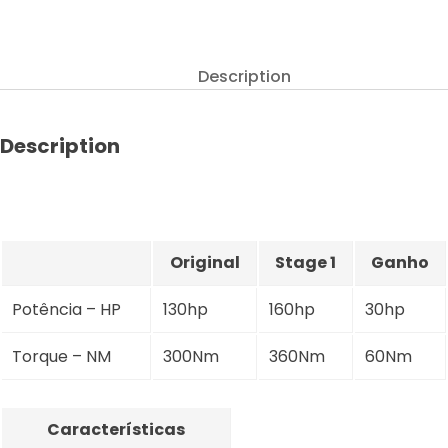
1.5
BlueHDI
130hp
Description
quantity
Description
Original
Stage 1
Ganho
Potência – HP
130hp
160hp
30hp
Torque – NM
300Nm
360Nm
60Nm
Características