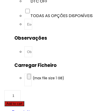
DTC OFF
TODAS AS OPÇÕES DISPONÍVEIS
Observações
Carregar Ficheiro
(max file size 1 GB)
Nissan
-
Pulsar
Add to cart
-
1.2