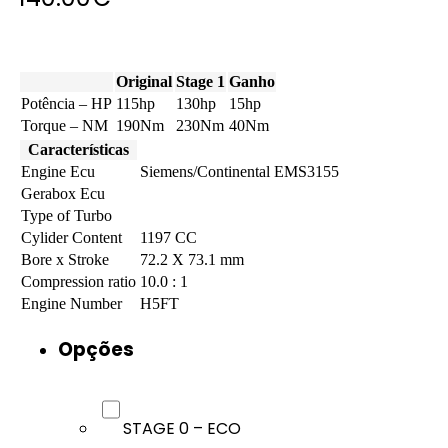
Original
Stage 1
Ganho
Potência – HP
115hp
130hp
15hp
Torque – NM
190Nm
230Nm
40Nm
Características
Engine Ecu
Siemens/Continental EMS3155
Gerabox Ecu
Type of Turbo
Cylider Content
1197 CC
Bore x Stroke
72.2 X 73.1 mm
Compression ratio
10.0 : 1
Engine Number
H5FT
Opções
STAGE 0 – ECO