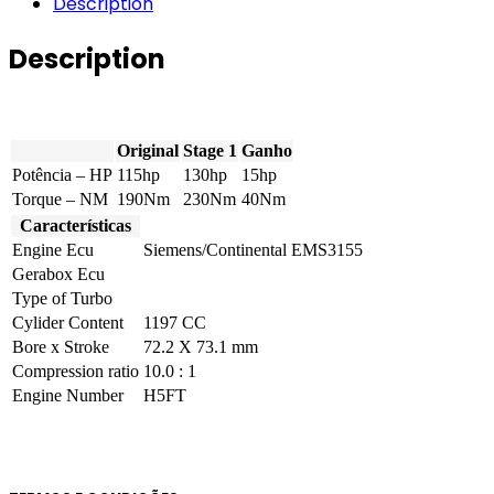
Description
DIG-
T
Description
115hp
quantity
Original
Stage 1
Ganho
Potência – HP
115hp
130hp
15hp
Torque – NM
190Nm
230Nm
40Nm
Características
Engine Ecu
Siemens/Continental EMS3155
Gerabox Ecu
Type of Turbo
Cylider Content
1197 CC
Bore x Stroke
72.2 X 73.1 mm
Compression ratio
10.0 : 1
Engine Number
H5FT