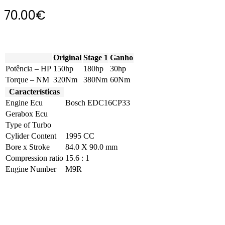
70.00
€
Original
Stage 1
Ganho
Potência – HP
150hp
180hp
30hp
Torque – NM
320Nm
380Nm
60Nm
Características
Engine Ecu
Bosch EDC16CP33
Gerabox Ecu
Type of Turbo
Cylider Content
1995 CC
Bore x Stroke
84.0 X 90.0 mm
Compression ratio
15.6 : 1
Engine Number
M9R