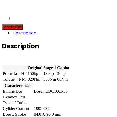
Nissan
-
X-
Add to cart
Trail
Description
-
2.0
DCi
Description
150hp
quantity
Original
Stage 1
Ganho
Potência – HP
150hp
180hp
30hp
Torque – NM
320Nm
380Nm
60Nm
Características
Engine Ecu
Bosch EDC16CP33
Gerabox Ecu
Type of Turbo
Cylider Content
1995 CC
Bore x Stroke
84.0 X 90.0 mm