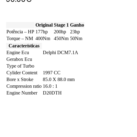
Original
Stage 1
Ganho
Potência – HP
177hp
200hp
23hp
Torque – NM
400Nm
450Nm
50Nm
Características
Engine Ecu
Delphi DCM7.1A
Gerabox Ecu
Type of Turbo
Cylider Content
1997 CC
Bore x Stroke
85.0 X 88.0 mm
Compression ratio
16.0 : 1
Engine Number
D20DTH