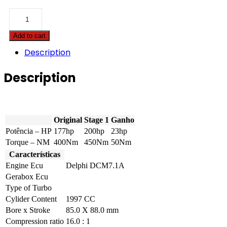
Opel
-
Grandland
Add to cart
X
-
Description
2.0
CDTi
Description
177hp
quantity
Original
Stage 1
Ganho
Potência – HP
177hp
200hp
23hp
Torque – NM
400Nm
450Nm
50Nm
Características
Engine Ecu
Delphi DCM7.1A
Gerabox Ecu
Type of Turbo
Cylider Content
1997 CC
Bore x Stroke
85.0 X 88.0 mm
Compression ratio
16.0 : 1