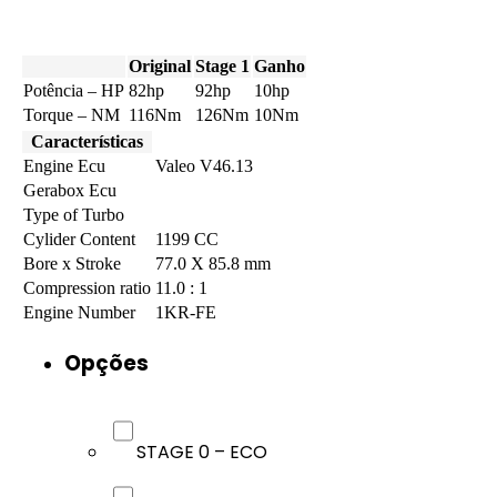
Original
Stage 1
Ganho
Potência – HP
82hp
92hp
10hp
Torque – NM
116Nm
126Nm
10Nm
Características
Engine Ecu
Valeo V46.13
Gerabox Ecu
Type of Turbo
Cylider Content
1199 CC
Bore x Stroke
77.0 X 85.8 mm
Compression ratio
11.0 : 1
Engine Number
1KR-FE
Opções
STAGE 0 – ECO