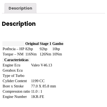
VTi
82hp
Description
quantity
Description
Original
Stage 1
Ganho
Potência – HP
82hp
92hp
10hp
Torque – NM
116Nm
126Nm
10Nm
Características
Engine Ecu
Valeo V46.13
Gerabox Ecu
Type of Turbo
Cylider Content
1199 CC
Bore x Stroke
77.0 X 85.8 mm
Compression ratio
11.0 : 1
Engine Number
1KR-FE