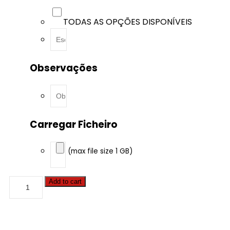
TODAS AS OPÇÕES DISPONÍVEIS
Observações
Carregar Ficheiro
(max file size 1 GB)
Peugeot
Add to cart
-
108
-
1.2
e-