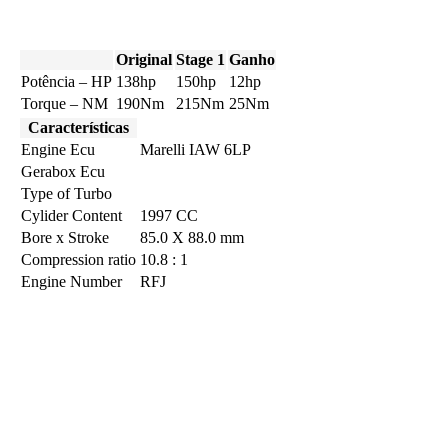
Original
Stage 1
Ganho
Potência – HP
138hp
150hp
12hp
Torque – NM
190Nm
215Nm
25Nm
Características
Engine Ecu
Marelli IAW 6LP
Gerabox Ecu
Type of Turbo
Cylider Content
1997 CC
Bore x Stroke
85.0 X 88.0 mm
Compression ratio
10.8 : 1
Engine Number
RFJ