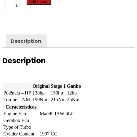
Peugeot
Add to cart
-
307
-
2.0i
16v
138hp
quantity
Description
Description
Original
Stage 1
Ganho
Potência – HP
138hp
150hp
12hp
Torque – NM
190Nm
215Nm
25Nm
Características
Engine Ecu
Marelli IAW 6LP
Gerabox Ecu
Type of Turbo
Cylider Content
1997 CC