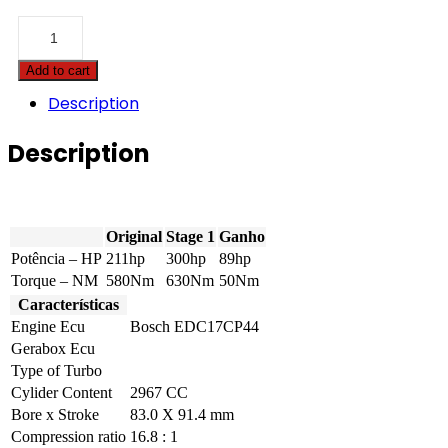
Porsche
-
Cayenne
Add to cart
-
3.0
Description
TDI
211hp
Description
quantity
Original
Stage 1
Ganho
Potência – HP
211hp
300hp
89hp
Torque – NM
580Nm
630Nm
50Nm
Características
Engine Ecu
Bosch EDC17CP44
Gerabox Ecu
Type of Turbo
Cylider Content
2967 CC
Bore x Stroke
83.0 X 91.4 mm
Compression ratio
16.8 : 1