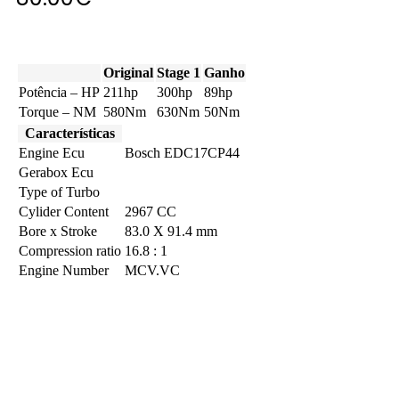
Original
Stage 1
Ganho
Potência – HP
211hp
300hp
89hp
Torque – NM
580Nm
630Nm
50Nm
Características
Engine Ecu
Bosch EDC17CP44
Gerabox Ecu
Type of Turbo
Cylider Content
2967 CC
Bore x Stroke
83.0 X 91.4 mm
Compression ratio
16.8 : 1
Engine Number
MCV.VC