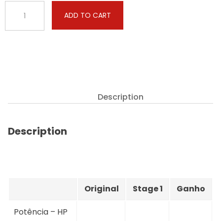
Renault
ADD TO CART
-
Captur
-
1.3
TCe
155hp
quantity
Description
Description
Original
Stage 1
Ganho
Potência – HP