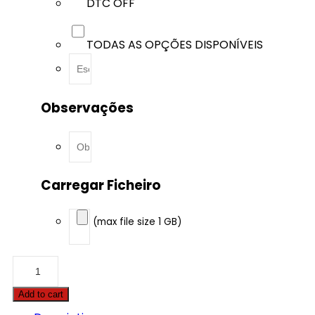
DTC OFF
TODAS AS OPÇÕES DISPONÍVEIS
Observações
Carregar Ficheiro
(max file size 1 GB)
Alfa
Romeo
-
Add to cart
156
-