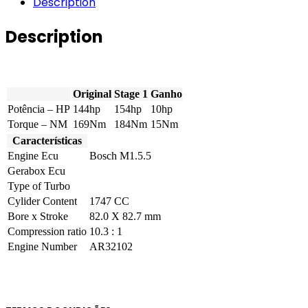
Description
1.8
T.Spark
Description
16v
144hp
quantity
Original
Stage 1
Ganho
Potência – HP
144hp
154hp
10hp
Torque – NM
169Nm
184Nm
15Nm
Características
Engine Ecu
Bosch M1.5.5
Gerabox Ecu
Type of Turbo
Cylider Content
1747 CC
Bore x Stroke
82.0 X 82.7 mm
Compression ratio
10.3 : 1
Engine Number
AR32102