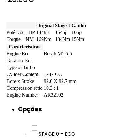
Original
Stage 1
Ganho
Potência – HP
144hp
154hp
10hp
Torque – NM
169Nm
184Nm
15Nm
Características
Engine Ecu
Bosch M1.5.5
Gerabox Ecu
Type of Turbo
Cylider Content
1747 CC
Bore x Stroke
82.0 X 82.7 mm
Compression ratio
10.3 : 1
Engine Number
AR32102
Opções
STAGE 0 – ECO