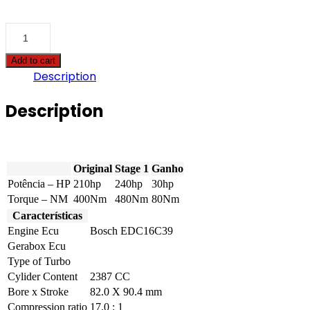
Alfa
Romeo
-
Add to cart
159
Description
-
2.4
JTDm
Description
20v
Q4
210hp
quantity
Original
Stage 1
Ganho
Potência – HP
210hp
240hp
30hp
Torque – NM
400Nm
480Nm
80Nm
Características
Engine Ecu
Bosch EDC16C39
Gerabox Ecu
Type of Turbo
Cylider Content
2387 CC
Bore x Stroke
82.0 X 90.4 mm
Compression ratio
17.0 : 1