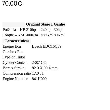
70.00
€
Original
Stage 1
Ganho
Potência – HP
210hp
240hp
30hp
Torque – NM
400Nm
480Nm
80Nm
Características
Engine Ecu
Bosch EDC16C39
Gerabox Ecu
Type of Turbo
Cylider Content
2387 CC
Bore x Stroke
82.0 X 90.4 mm
Compression ratio
17.0 : 1
Engine Number
841H000