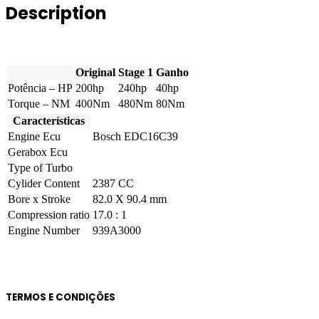
Description
20V
200hp
quantity
Original
Stage 1
Ganho
Potência – HP
200hp
240hp
40hp
Torque – NM
400Nm
480Nm
80Nm
Características
Engine Ecu
Bosch EDC16C39
Gerabox Ecu
Type of Turbo
Cylider Content
2387 CC
Bore x Stroke
82.0 X 90.4 mm
Compression ratio
17.0 : 1
Engine Number
939A3000
TERMOS E CONDIÇÕES