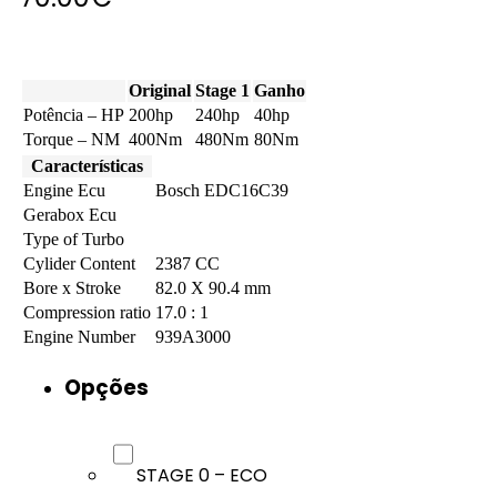
Original
Stage 1
Ganho
Potência – HP
200hp
240hp
40hp
Torque – NM
400Nm
480Nm
80Nm
Características
Engine Ecu
Bosch EDC16C39
Gerabox Ecu
Type of Turbo
Cylider Content
2387 CC
Bore x Stroke
82.0 X 90.4 mm
Compression ratio
17.0 : 1
Engine Number
939A3000
Opções
STAGE 0 – ECO