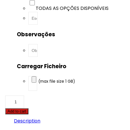
TODAS AS OPÇÕES DISPONÍVEIS
Observações
Carregar Ficheiro
(max file size 1 GB)
Alfa
Romeo
-
Add to cart
Brera
-
Description
2.4
JTDm