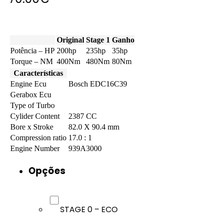
Original
Stage 1
Ganho
Potência – HP
200hp
235hp
35hp
Torque – NM
400Nm
480Nm
80Nm
Características
Engine Ecu
Bosch EDC16C39
Gerabox Ecu
Type of Turbo
Cylider Content
2387 CC
Bore x Stroke
82.0 X 90.4 mm
Compression ratio
17.0 : 1
Engine Number
939A3000
Opções
STAGE 0 – ECO