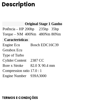
Description
20V
200hp
quantity
Original
Stage 1
Ganho
Potência – HP
200hp
235hp
35hp
Torque – NM
400Nm
480Nm
80Nm
Características
Engine Ecu
Bosch EDC16C39
Gerabox Ecu
Type of Turbo
Cylider Content
2387 CC
Bore x Stroke
82.0 X 90.4 mm
Compression ratio
17.0 : 1
Engine Number
939A3000
TERMOS E CONDIÇÕES