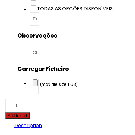
TODAS AS OPÇÕES DISPONÍVEIS
Observações
Carregar Ficheiro
(max file size 1 GB)
Alfa
Romeo
-
Add to cart
Brera
-
Description
2.4
JTDm