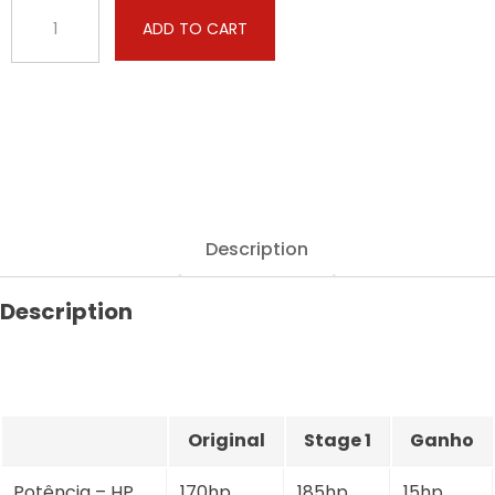
Alfa
ADD TO CART
Romeo
-
MiTo
-
1.4
Multiair
170hp
quantity
Description
Description
Original
Stage 1
Ganho
Potência – HP
170hp
185hp
15hp