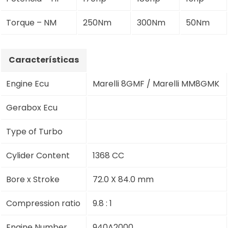
Torque – NM
250Nm
300Nm
50Nm
Características
Engine Ecu
Marelli 8GMF / Marelli MM8GMK
Gerabox Ecu
Type of Turbo
Cylider Content
1368 CC
Bore x Stroke
72.0 X 84.0 mm
Compression ratio
9.8 : 1
Engine Number
940A2000