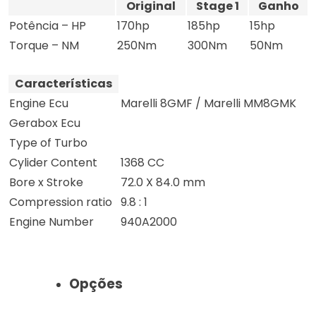
Original
Stage 1
Ganho
Potência – HP
170hp
185hp
15hp
Torque – NM
250Nm
300Nm
50Nm
Características
Engine Ecu
Marelli 8GMF / Marelli MM8GMK
Gerabox Ecu
Type of Turbo
Cylider Content
1368 CC
Bore x Stroke
72.0 X 84.0 mm
Compression ratio
9.8 : 1
Engine Number
940A2000
Opções