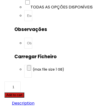
TODAS AS OPÇÕES DISPONÍVEIS
Observações
Carregar Ficheiro
(max file size 1 GB)
Alfa
Romeo
-
Add to cart
Spider
-
Description
2.0
JTD