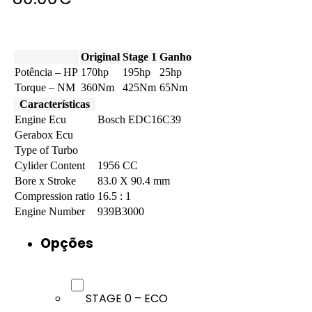
Original
Stage 1
Ganho
Potência – HP
170hp
195hp
25hp
Torque – NM
360Nm
425Nm
65Nm
Características
Engine Ecu
Bosch EDC16C39
Gerabox Ecu
Type of Turbo
Cylider Content
1956 CC
Bore x Stroke
83.0 X 90.4 mm
Compression ratio
16.5 : 1
Engine Number
939B3000
Opções
STAGE 0 – ECO