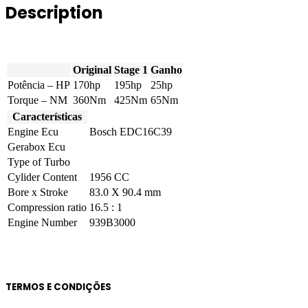
Description
170hp
quantity
Original
Stage 1
Ganho
Potência – HP
170hp
195hp
25hp
Torque – NM
360Nm
425Nm
65Nm
Características
Engine Ecu
Bosch EDC16C39
Gerabox Ecu
Type of Turbo
Cylider Content
1956 CC
Bore x Stroke
83.0 X 90.4 mm
Compression ratio
16.5 : 1
Engine Number
939B3000
TERMOS E CONDIÇÕES