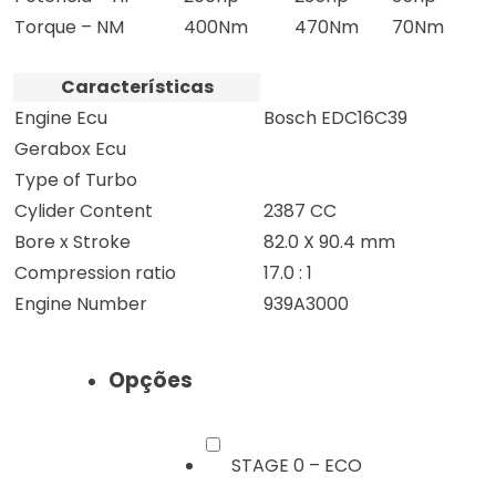
Torque – NM
400Nm
470Nm
70Nm
Características
Engine Ecu
Bosch EDC16C39
Gerabox Ecu
Type of Turbo
Cylider Content
2387 CC
Bore x Stroke
82.0 X 90.4 mm
Compression ratio
17.0 : 1
Engine Number
939A3000
Opções
STAGE 0 – ECO