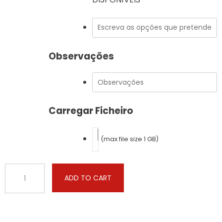
Observações
Carregar Ficheiro
(max file size 1 GB)
Alfa
ADD TO CART
Romeo
-
Spider
-