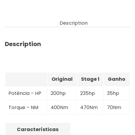
2.4
JTDm
20V
Description
200hp
quantity
Description
Original
Stage 1
Ganho
Potência – HP
200hp
235hp
35hp
Torque – NM
400Nm
470Nm
70Nm
Características