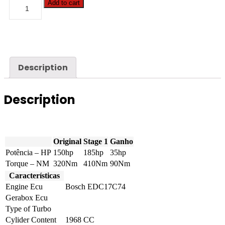
Audi
Add to cart
-
A5
-
35
TDI
(2.0D)
150hp
Description
quantity
Description
Original
Stage 1
Ganho
Potência – HP
150hp
185hp
35hp
Torque – NM
320Nm
410Nm
90Nm
Características
Engine Ecu
Bosch EDC17C74
Gerabox Ecu
Type of Turbo
Cylider Content
1968 CC