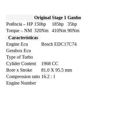
Original
Stage 1
Ganho
Potência – HP
150hp
185hp
35hp
Torque – NM
320Nm
410Nm
90Nm
Características
Engine Ecu
Bosch EDC17C74
Gerabox Ecu
Type of Turbo
Cylider Content
1968 CC
Bore x Stroke
81.0 X 95.5 mm
Compression ratio
16.2 : 1
Engine Number