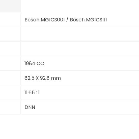
Bosch MG1CS001 / Bosch MG1CS111
1984 CC
82.5 X 92.8 mm
11.65 : 1
DNN