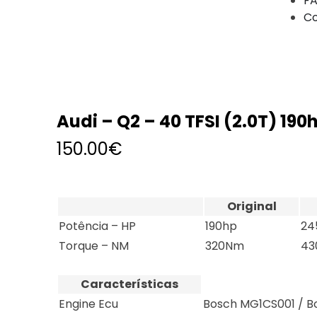
FA
Co
Audi – Q2 – 40 TFSI (2.0T) 190
150.00
€
Original
Potência – HP
190hp
24
Torque – NM
320Nm
43
Características
Engine Ecu
Bosch MG1CS001 / B