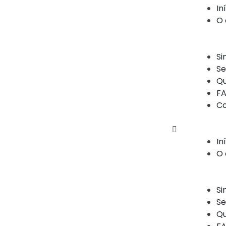
In
O 
Si
Se
Q
FA
Co
In
O 
Si
Se
Q