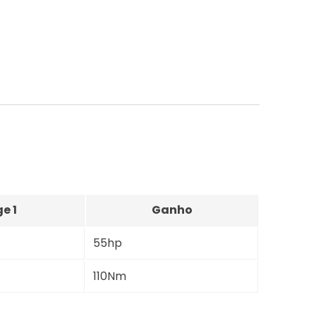
e 1
Ganho
55hp
110Nm