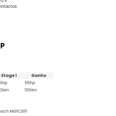
Q’s
ntactos
hp
Stage 1
Ganho
5hp
55hp
0Nm
110Nm
osch MG1CS111