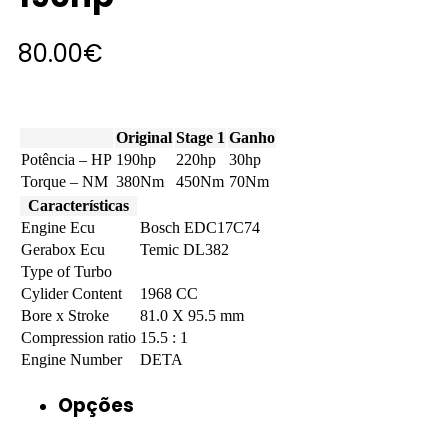
80.00
€
Original
Stage 1
Ganho
Potência – HP
190hp
220hp
30hp
Torque – NM
380Nm
450Nm
70Nm
Características
Engine Ecu
Bosch EDC17C74
Gerabox Ecu
Temic DL382
Type of Turbo
Cylider Content
1968 CC
Bore x Stroke
81.0 X 95.5 mm
Compression ratio
15.5 : 1
Engine Number
DETA
Opções