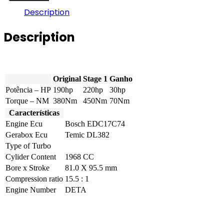
2.0
Description
TDI
CR
Description
190hp
quantity
Original
Stage 1
Ganho
Potência – HP
190hp
220hp
30hp
Torque – NM
380Nm
450Nm
70Nm
Características
Engine Ecu
Bosch EDC17C74
Gerabox Ecu
Temic DL382
Type of Turbo
Cylider Content
1968 CC
Bore x Stroke
81.0 X 95.5 mm
Compression ratio
15.5 : 1
Engine Number
DETA