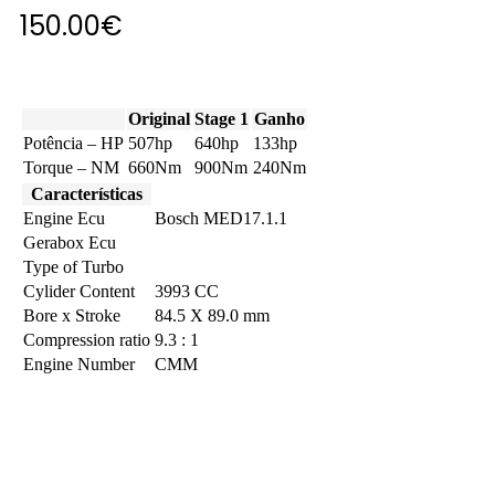
150.00
€
Original
Stage 1
Ganho
Potência – HP
507hp
640hp
133hp
Torque – NM
660Nm
900Nm
240Nm
Características
Engine Ecu
Bosch MED17.1.1
Gerabox Ecu
Type of Turbo
Cylider Content
3993 CC
Bore x Stroke
84.5 X 89.0 mm
Compression ratio
9.3 : 1
Engine Number
CMM