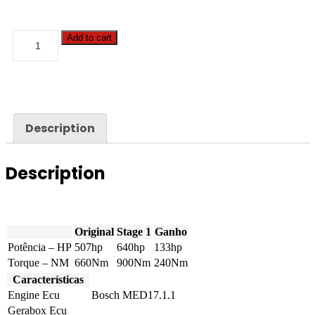
Bentley
Add to cart
-
Continental
Flying
Spur
-
4.0
TFSI
Description
V8
507hp
quantity
Description
Original
Stage 1
Ganho
Potência – HP
507hp
640hp
133hp
Torque – NM
660Nm
900Nm
240Nm
Características
Engine Ecu
Bosch MED17.1.1
Gerabox Ecu