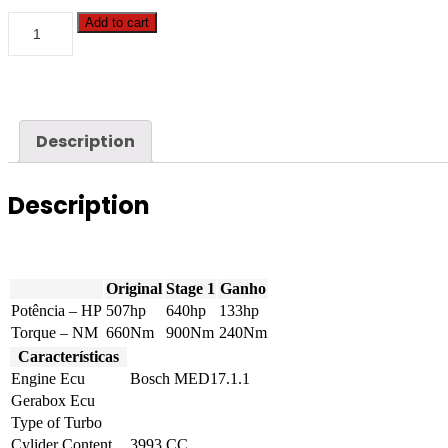
Bentley
Add to cart
-
Continental
GTC
-
4.0
TFSI
Description
V8
507hp
quantity
Description
Original
Stage 1
Ganho
Potência – HP
507hp
640hp
133hp
Torque – NM
660Nm
900Nm
240Nm
Características
Engine Ecu
Bosch MED17.1.1
Gerabox Ecu
Type of Turbo
Cylider Content
3993 CC