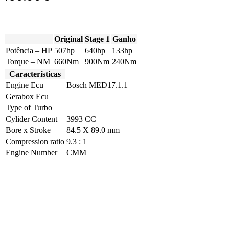
Original
Stage 1
Ganho
Potência – HP
507hp
640hp
133hp
Torque – NM
660Nm
900Nm
240Nm
Características
Engine Ecu
Bosch MED17.1.1
Gerabox Ecu
Type of Turbo
Cylider Content
3993 CC
Bore x Stroke
84.5 X 89.0 mm
Compression ratio
9.3 : 1
Engine Number
CMM