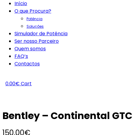
Início
O que Procura?
Potência
Soluções
Simulador de Potência
Ser nosso Parceiro
Quem somos
FAQ’s
Contactos
0.00
€
Cart
Bentley – Continental GTC 
150.00
€