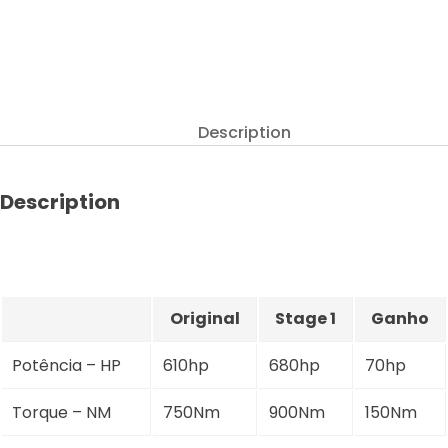
GTC
-
6.0
W12
Bi-
Description
Turbo
610hp
quantity
Description
Original
Stage 1
Ganho
Potência – HP
610hp
680hp
70hp
Torque – NM
750Nm
900Nm
150Nm