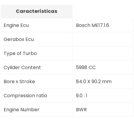
Características
Engine Ecu
Bosch ME17.1.6
Gerabox Ecu
Type of Turbo
Cylider Content
5998 CC
Bore x Stroke
84.0 X 90.2 mm
Compression ratio
9.0 : 1
Engine Number
BWR