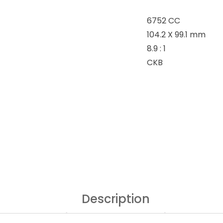
6752 CC
104.2 X 99.1 mm
8.9 : 1
CKB
Description