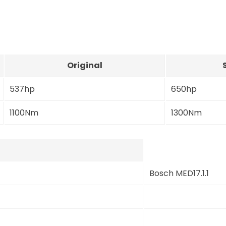
Original
537hp
650hp
1100Nm
1300Nm
Bosch MED17.1.1