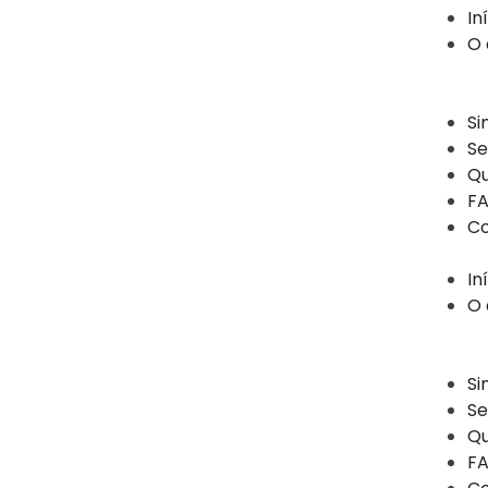
In
O 
Si
Se
Q
FA
Co
In
O 
Si
Se
Q
FA