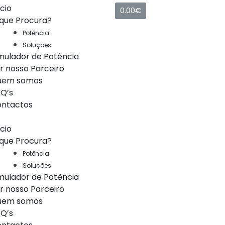
ício
0.00
€
que Procura?
Potência
Soluções
mulador de Potência
r nosso Parceiro
uem somos
Q’s
ntactos
ício
que Procura?
Potência
Soluções
mulador de Potência
r nosso Parceiro
uem somos
Q’s