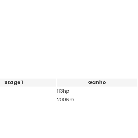
Stage 1
Ganho
113hp
200Nm