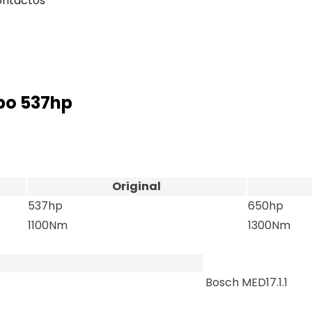
ntactos
rbo 537hp
Original
537hp
650hp
1100Nm
1300Nm
Bosch MED17.1.1