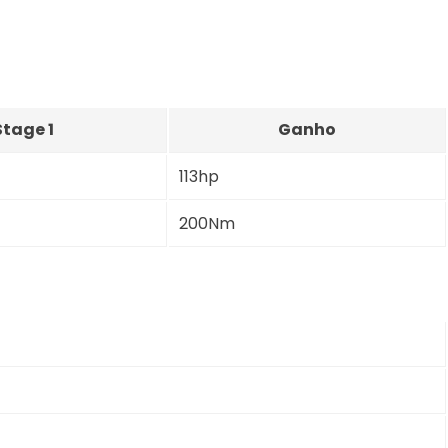
Stage 1
Ganho
113hp
200Nm