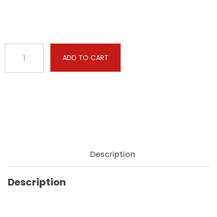
BMW
ADD TO CART
-
1
serie
-
116D
116hp
(1598cc)
quantity
Description
Description