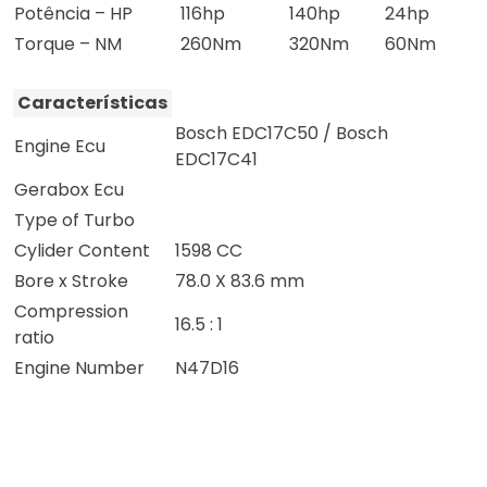
Potência – HP
116hp
140hp
24hp
Torque – NM
260Nm
320Nm
60Nm
Características
Bosch EDC17C50 / Bosch
Engine Ecu
EDC17C41
Gerabox Ecu
Type of Turbo
Cylider Content
1598 CC
Bore x Stroke
78.0 X 83.6 mm
Compression
16.5 : 1
ratio
Engine Number
N47D16