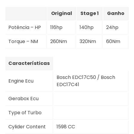
Original
Stage 1
Ganho
Potência – HP
116hp
140hp
24hp
Torque – NM
260Nm
320Nm
60Nm
Características
Bosch EDC17C50 / Bosch
Engine Ecu
EDC17C41
Gerabox Ecu
Type of Turbo
Cylider Content
1598 CC