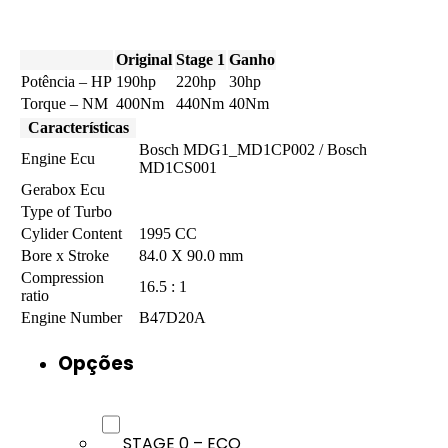
Original
Stage 1
Ganho
Potência – HP
190hp
220hp
30hp
Torque – NM
400Nm
440Nm
40Nm
Características
Bosch MDG1_MD1CP002 / Bosch
Engine Ecu
MD1CS001
Gerabox Ecu
Type of Turbo
Cylider Content
1995 CC
Bore x Stroke
84.0 X 90.0 mm
Compression
16.5 : 1
ratio
Engine Number
B47D20A
Opções
STAGE 0 – ECO