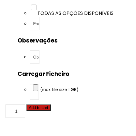
TODAS AS OPÇÕES DISPONÍVEIS
Observações
Carregar Ficheiro
(max file size 1 GB)
BMW
Add to cart
-
1
serie
-
120D