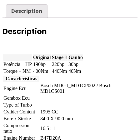
(2.0D)
190hp
Description
quantity
Description
Original
Stage 1
Ganho
Potência – HP
190hp
220hp
30hp
Torque – NM
400Nm
440Nm
40Nm
Características
Bosch MDG1_MD1CP002 / Bosch
Engine Ecu
MD1CS001
Gerabox Ecu
Type of Turbo
Cylider Content
1995 CC
Bore x Stroke
84.0 X 90.0 mm
Compression
16.5 : 1
ratio
Engine Number
B47D20A