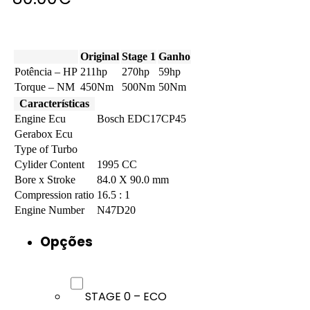
Original
Stage 1
Ganho
Potência – HP
211hp
270hp
59hp
Torque – NM
450Nm
500Nm
50Nm
Características
Engine Ecu
Bosch EDC17CP45
Gerabox Ecu
Type of Turbo
Cylider Content
1995 CC
Bore x Stroke
84.0 X 90.0 mm
Compression ratio
16.5 : 1
Engine Number
N47D20
Opções
STAGE 0 – ECO