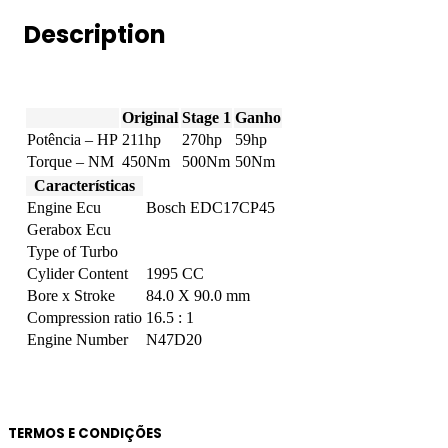
(1995cc)
Description
quantity
Original
Stage 1
Ganho
Potência – HP
211hp
270hp
59hp
Torque – NM
450Nm
500Nm
50Nm
Características
Engine Ecu
Bosch EDC17CP45
Gerabox Ecu
Type of Turbo
Cylider Content
1995 CC
Bore x Stroke
84.0 X 90.0 mm
Compression ratio
16.5 : 1
Engine Number
N47D20
TERMOS E CONDIÇÕES