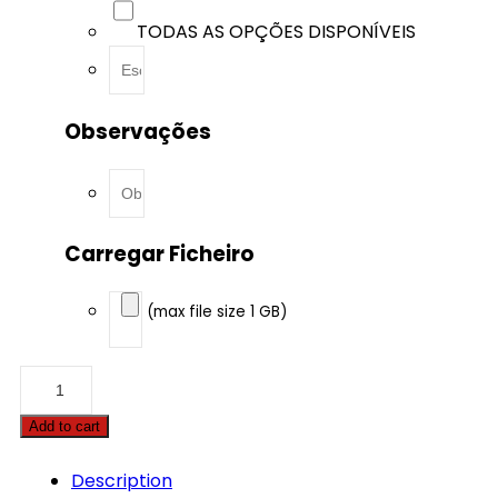
TODAS AS OPÇÕES DISPONÍVEIS
Observações
Carregar Ficheiro
(max file size 1 GB)
BMW
-
1
Add to cart
serie
-
125D
Description
211hp