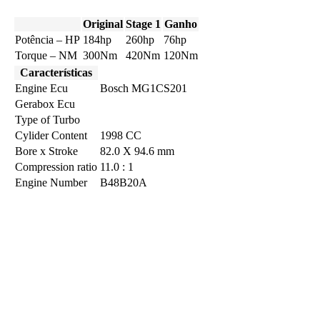
Original
Stage 1
Ganho
Potência – HP
184hp
260hp
76hp
Torque – NM
300Nm
420Nm
120Nm
Características
Engine Ecu
Bosch MG1CS201
Gerabox Ecu
Type of Turbo
Cylider Content
1998 CC
Bore x Stroke
82.0 X 94.6 mm
Compression ratio
11.0 : 1
Engine Number
B48B20A