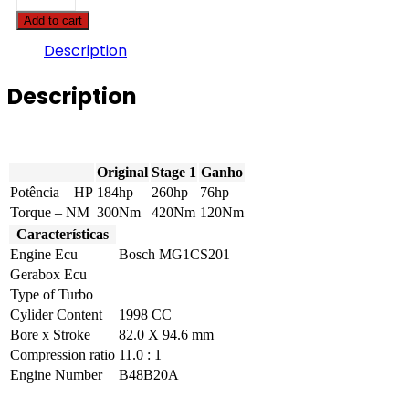
2
Add to cart
serie
-
Description
220i
184hp
Description
quantity
Original
Stage 1
Ganho
Potência – HP
184hp
260hp
76hp
Torque – NM
300Nm
420Nm
120Nm
Características
Engine Ecu
Bosch MG1CS201
Gerabox Ecu
Type of Turbo
Cylider Content
1998 CC
Bore x Stroke
82.0 X 94.6 mm
Compression ratio
11.0 : 1
Engine Number
B48B20A