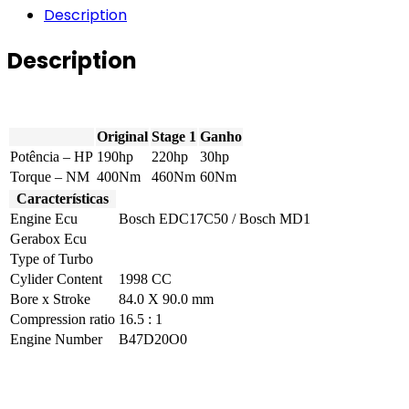
Active
Description
Tourer
-
Description
220d
(1995cc)
190hp
quantity
Original
Stage 1
Ganho
Potência – HP
190hp
220hp
30hp
Torque – NM
400Nm
460Nm
60Nm
Características
Engine Ecu
Bosch EDC17C50 / Bosch MD1
Gerabox Ecu
Type of Turbo
Cylider Content
1998 CC
Bore x Stroke
84.0 X 90.0 mm
Compression ratio
16.5 : 1
Engine Number
B47D20O0