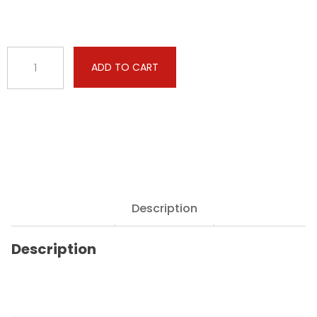
BMW
ADD TO CART
-
2
serie
Active
Tourer
-
225d
(1995cc)
224hp
Description
quantity
Description