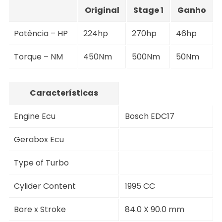
Original
Stage 1
Ganho
Potência – HP
224hp
270hp
46hp
Torque – NM
450Nm
500Nm
50Nm
Características
Engine Ecu
Bosch EDC17
Gerabox Ecu
Type of Turbo
Cylider Content
1995 CC
Bore x Stroke
84.0 X 90.0 mm