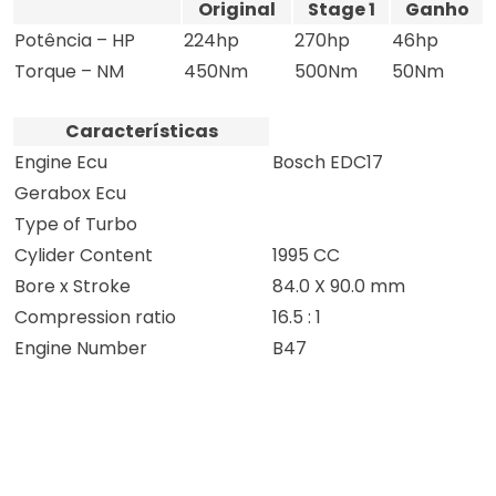
Original
Stage 1
Ganho
Potência – HP
224hp
270hp
46hp
Torque – NM
450Nm
500Nm
50Nm
Características
Engine Ecu
Bosch EDC17
Gerabox Ecu
Type of Turbo
Cylider Content
1995 CC
Bore x Stroke
84.0 X 90.0 mm
Compression ratio
16.5 : 1
Engine Number
B47