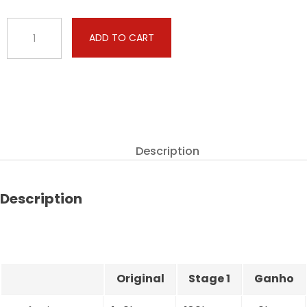
BMW
ADD TO CART
-
2
Serie
GC
-
218i
(1.5T)
Description
140hp
quantity
Description
Original
Stage 1
Ganho