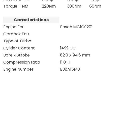
Torque – NM
220Nm
300Nm
80Nm
Características
Engine Ecu
Bosch MG1CS201
Gerabox Ecu
Type of Turbo
Cylider Content
1499 CC
Bore x Stroke
82.0 X 94.6 mm
Compression ratio
11.0 : 1
Engine Number
B38A15M0