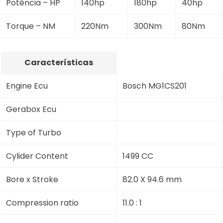
Potência – HP
140hp
180hp
40hp
Torque – NM
220Nm
300Nm
80Nm
Características
Engine Ecu
Bosch MG1CS201
Gerabox Ecu
Type of Turbo
Cylider Content
1499 CC
Bore x Stroke
82.0 X 94.6 mm
Compression ratio
11.0 : 1