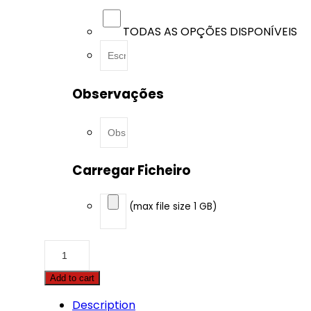
TODAS AS OPÇÕES DISPONÍVEIS
Observações
Carregar Ficheiro
(max file size 1 GB)
BMW
-
3
Add to cart
serie
-
Description
316d