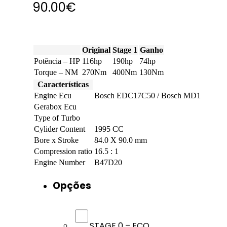
90.00
€
Original
Stage 1
Ganho
Potência – HP
116hp
190hp
74hp
Torque – NM
270Nm
400Nm
130Nm
Características
Engine Ecu
Bosch EDC17C50 / Bosch MD1
Gerabox Ecu
Type of Turbo
Cylider Content
1995 CC
Bore x Stroke
84.0 X 90.0 mm
Compression ratio
16.5 : 1
Engine Number
B47D20
Opções
STAGE 0 – ECO