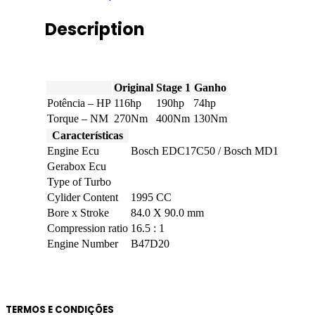
116hp
quantity
Description
Original
Stage 1
Ganho
Potência – HP
116hp
190hp
74hp
Torque – NM
270Nm
400Nm
130Nm
Características
Engine Ecu
Bosch EDC17C50 / Bosch MD1
Gerabox Ecu
Type of Turbo
Cylider Content
1995 CC
Bore x Stroke
84.0 X 90.0 mm
Compression ratio
16.5 : 1
Engine Number
B47D20
TERMOS E CONDIÇÕES