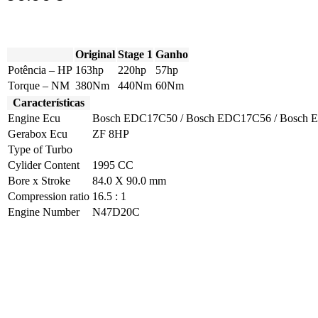
Original
Stage 1
Ganho
Potência – HP
163hp
220hp
57hp
Torque – NM
380Nm
440Nm
60Nm
Características
Engine Ecu
Bosch EDC17C50 / Bosch EDC17C56 / Bosch
Gerabox Ecu
ZF 8HP
Type of Turbo
Cylider Content
1995 CC
Bore x Stroke
84.0 X 90.0 mm
Compression ratio
16.5 : 1
Engine Number
N47D20C