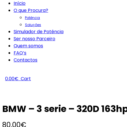
Início
O que Procura?
Potência
Soluções
Simulador de Potência
Ser nosso Parceiro
Quem somos
FAQ’s
Contactos
0.00
€
Cart
BMW – 3 serie – 320D 163h
80.00
€