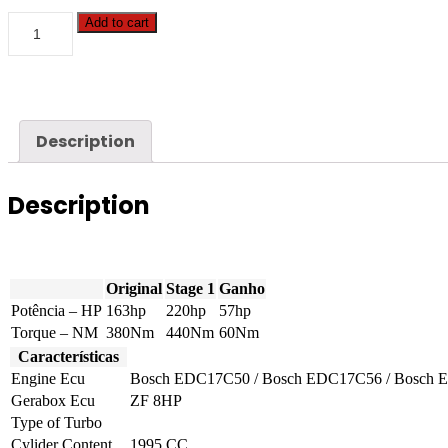
BMW
Add to cart
-
3
serie
-
320D
163hp
Description
quantity
Description
Original
Stage 1
Ganho
Potência – HP
163hp
220hp
57hp
Torque – NM
380Nm
440Nm
60Nm
Características
Engine Ecu
Bosch EDC17C50 / Bosch EDC17C56 / Bosch
Gerabox Ecu
ZF 8HP
Type of Turbo
Cylider Content
1995 CC