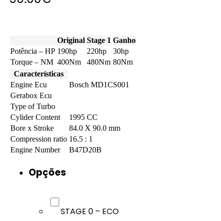
Original
Stage 1
Ganho
Potência – HP
190hp
220hp
30hp
Torque – NM
400Nm
480Nm
80Nm
Características
Engine Ecu
Bosch MD1CS001
Gerabox Ecu
Type of Turbo
Cylider Content
1995 CC
Bore x Stroke
84.0 X 90.0 mm
Compression ratio
16.5 : 1
Engine Number
B47D20B
Opções
STAGE 0 – ECO