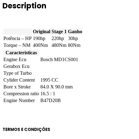
Description
quantity
Original
Stage 1
Ganho
Potência – HP
190hp
220hp
30hp
Torque – NM
400Nm
480Nm
80Nm
Características
Engine Ecu
Bosch MD1CS001
Gerabox Ecu
Type of Turbo
Cylider Content
1995 CC
Bore x Stroke
84.0 X 90.0 mm
Compression ratio
16.5 : 1
Engine Number
B47D20B
TERMOS E CONDIÇÕES