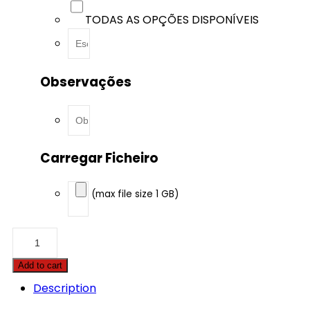
TODAS AS OPÇÕES DISPONÍVEIS
Observações
Carregar Ficheiro
(max file size 1 GB)
BMW
-
3
Add to cart
serie
-
Description
320d
190hp