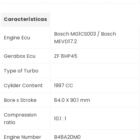
Características
Bosch MG1CS003 / Bosch
Engine Ecu
MEVD17.2
Gerabox Ecu
ZF 8HP45
Type of Turbo
Cylider Content
1997 CC
Bore x Stroke
84.0 X 90.1 mm
Compression
10.1 : 1
ratio
Engine Number
B48A20M0