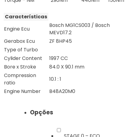
Torque – NM
290Nm
440Nm
150Nm
Características
Bosch MG1CS003 / Bosch
Engine Ecu
MEVD17.2
Gerabox Ecu
ZF 8HP45
Type of Turbo
Cylider Content
1997 CC
Bore x Stroke
84.0 X 90.1 mm
Compression
10.1 : 1
ratio
Engine Number
B48A20M0
Opções
STAGE 0 – ECO