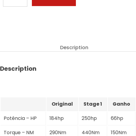
3
serie
-
320i
184hp
quantity
Description
Description
Original
Stage 1
Ganho
Potência – HP
184hp
250hp
66hp
Torque – NM
290Nm
440Nm
150Nm