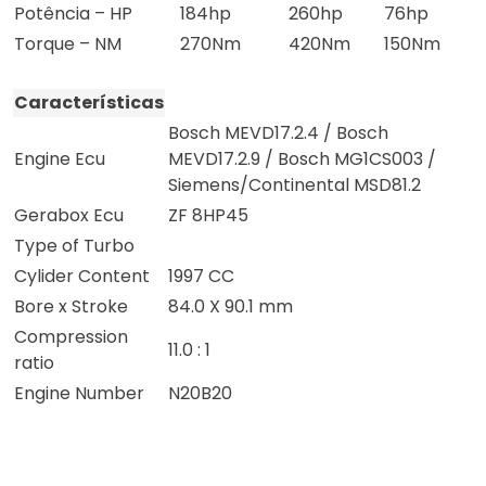
Potência – HP
184hp
260hp
76hp
Torque – NM
270Nm
420Nm
150Nm
Características
Bosch MEVD17.2.4 / Bosch
Engine Ecu
MEVD17.2.9 / Bosch MG1CS003 /
Siemens/Continental MSD81.2
Gerabox Ecu
ZF 8HP45
Type of Turbo
Cylider Content
1997 CC
Bore x Stroke
84.0 X 90.1 mm
Compression
11.0 : 1
ratio
Engine Number
N20B20