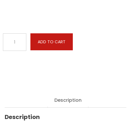
BMW
ADD TO CART
-
3
serie
-
320i
184hp
quantity
Description
Description