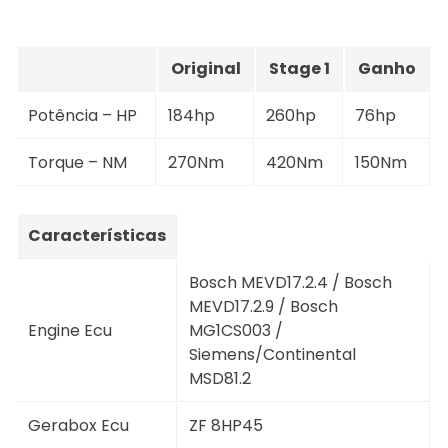
Original
Stage 1
Ganho
Potência – HP
184hp
260hp
76hp
Torque – NM
270Nm
420Nm
150Nm
Características
Bosch MEVD17.2.4 / Bosch
MEVD17.2.9 / Bosch
Engine Ecu
MG1CS003 /
Siemens/Continental
MSD81.2
Gerabox Ecu
ZF 8HP45