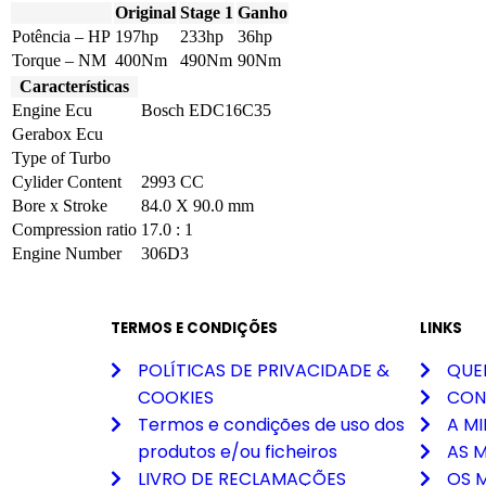
Original
Stage 1
Ganho
Potência – HP
197hp
233hp
36hp
Torque – NM
400Nm
490Nm
90Nm
Características
Engine Ecu
Bosch EDC16C35
Gerabox Ecu
Type of Turbo
Cylider Content
2993 CC
Bore x Stroke
84.0 X 90.0 mm
Compression ratio
17.0 : 1
Engine Number
306D3
TERMOS E CONDIÇÕES
LINKS
POLÍTICAS DE PRIVACIDADE &
QUE
COOKIES
CON
Termos e condições de uso dos
A M
produtos e/ou ficheiros
AS 
LIVRO DE RECLAMAÇÕES
OS 