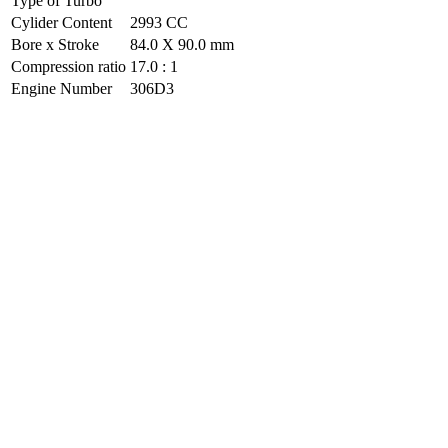
Type of Turbo
Cylider Content
2993 CC
Bore x Stroke
84.0 X 90.0 mm
Compression ratio
17.0 : 1
Engine Number
306D3