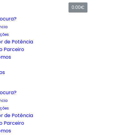
0.00
€
rocura?
ncia
uções
r de Potência
o Parceiro
omos
os
rocura?
ncia
uções
r de Potência
o Parceiro
omos