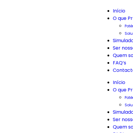
Início
O que P
Potê
Sol
Simulado
Ser noss
Quem s
FAQ’s
Contact
Início
O que P
Potê
Sol
Simulado
Ser noss
Quem s