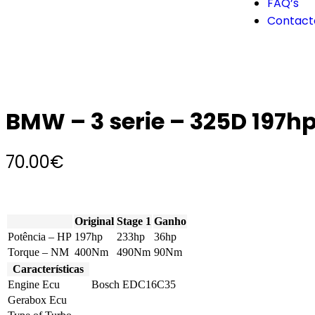
FAQ’s
Contact
BMW – 3 serie – 325D 197h
70.00
€
Original
Stage 1
Ganho
Potência – HP
197hp
233hp
36hp
Torque – NM
400Nm
490Nm
90Nm
Características
Engine Ecu
Bosch EDC16C35
Gerabox Ecu