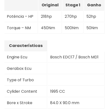
Original
Stage 1
Ganho
Potência – HP
218hp
270hp
52hp
Torque – NM
450Nm
500Nm
50Nm
Características
Engine Ecu
Bosch EDC17 / Bosch MD1
Gerabox Ecu
Type of Turbo
Cylider Content
1995 CC
Bore x Stroke
84.0 X 90.0 mm