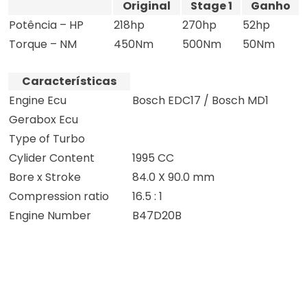
Original
Stage 1
Ganho
Potência – HP
218hp
270hp
52hp
Torque – NM
450Nm
500Nm
50Nm
Características
Engine Ecu
Bosch EDC17 / Bosch MD1
Gerabox Ecu
Type of Turbo
Cylider Content
1995 CC
Bore x Stroke
84.0 X 90.0 mm
Compression ratio
16.5 : 1
Engine Number
B47D20B