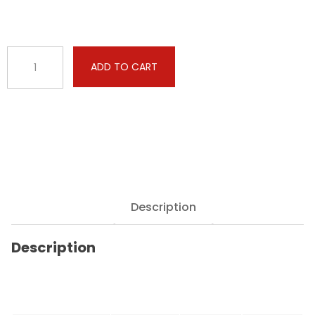
BMW
ADD TO CART
-
3
serie
-
325d
(1995cc)
218hp
quantity
Description
Description