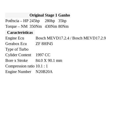
Original
Stage 1
Ganho
Potência – HP
245hp
280hp
35hp
Torque – NM
350Nm
430Nm
80Nm
Características
Engine Ecu
Bosch MEVD17.2.4 / Bosch MEVD17.2.9
Gerabox Ecu
ZF 8HP45
Type of Turbo
Cylider Content
1997 CC
Bore x Stroke
84.0 X 90.1 mm
Compression ratio
10.1 : 1
Engine Number
N20B20A