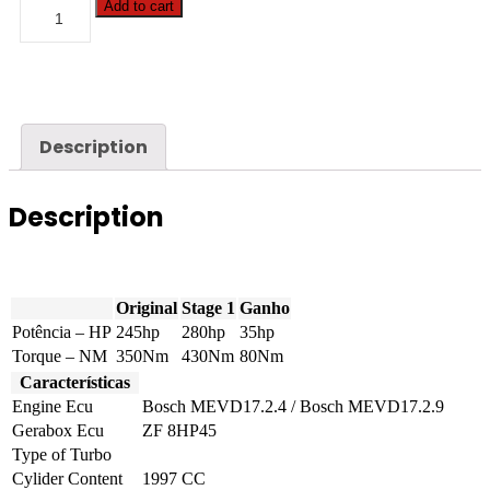
BMW
Add to cart
-
3
serie
-
328i
245hp
quantity
Description
Description
Original
Stage 1
Ganho
Potência – HP
245hp
280hp
35hp
Torque – NM
350Nm
430Nm
80Nm
Características
Engine Ecu
Bosch MEVD17.2.4 / Bosch MEVD17.2.9
Gerabox Ecu
ZF 8HP45
Type of Turbo
Cylider Content
1997 CC