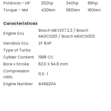
Potência – HP
252hp
340hp
88hp
Torque – NM
420Nm
580Nm
160Nm
Características
Bosch MEVD17.2.3 / Bosch
Engine Ecu
MG1CS201 / Bosch MG1CS003
Gerabox Ecu
ZF 8HP
Type of Turbo
Cylider Content
1998 CC
Bore x Stroke
82.0 X 94.6 mm
Compression
11.0 : 1
ratio
Engine Number
B48B20A