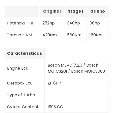
Original
Stage 1
Ganho
Potência – HP
252hp
340hp
88hp
Torque – NM
420Nm
580Nm
160Nm
Características
Bosch MEVD17.2.3 / Bosch
Engine Ecu
MG1CS201 / Bosch MG1CS003
Gerabox Ecu
ZF 8HP
Type of Turbo
Cylider Content
1998 CC