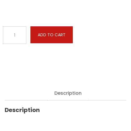
BMW
ADD TO CART
-
3
serie
-
330e
252hp
quantity
Description
Description